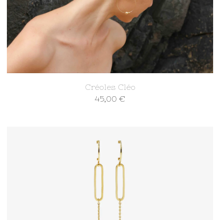
Créoles Cléo
45,00
€