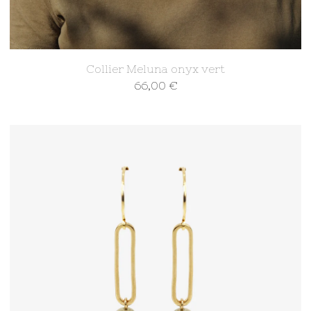
Collier Meluna onyx vert
66,00
€