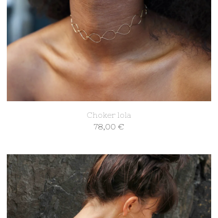
Choker lola
78,00
€