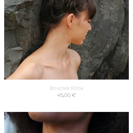
Boucles Stina
45,00
€