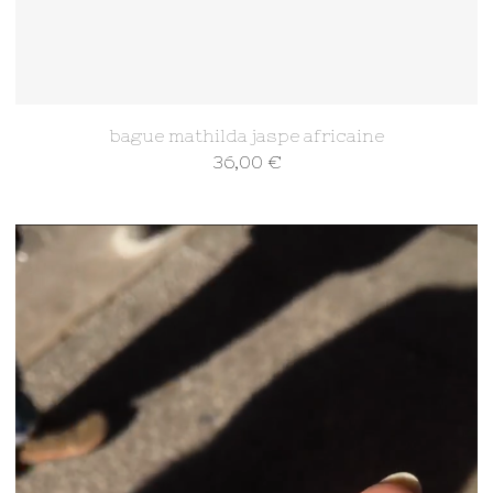
bague mathilda jaspe africaine
36,00
€