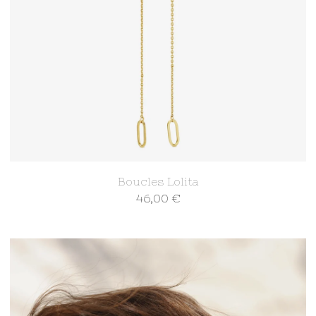
Boucles Lolita
46,00
€