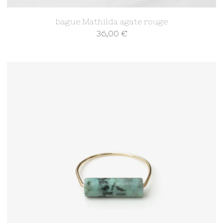
bague Mathilda agate rouge
36,00
€