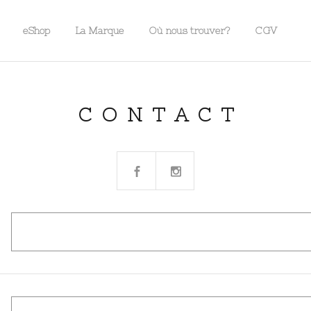
eShop
La Marque
Où nous trouver?
CGV
CONTACT