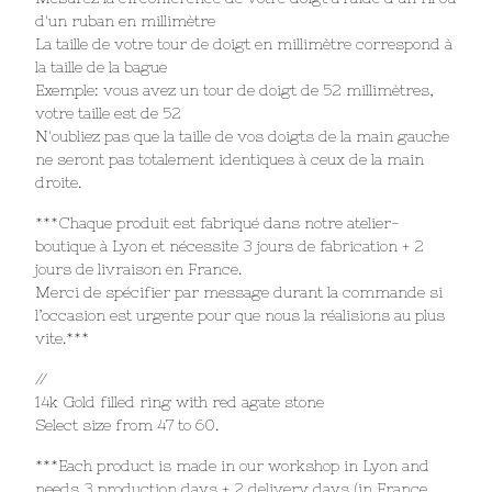
d'un ruban en millimètre
La taille de votre tour de doigt en millimètre correspond à
la taille de la bague
Exemple: vous avez un tour de doigt de 52 millimètres,
votre taille est de 52
N'oubliez pas que la taille de vos doigts de la main gauche
ne seront pas totalement identiques à ceux de la main
droite.
***Chaque produit est fabriqué dans notre atelier-
boutique à Lyon et nécessite 3 jours de fabrication + 2
jours de livraison en France.
Merci de spécifier par message durant la commande si
l’occasion est urgente pour que nous la réalisions au plus
vite.***
//
14k Gold filled ring with red agate stone
Select size from 47 to 60.
***Each product is made in our workshop in Lyon and
needs 3 production days + 2 delivery days (in France