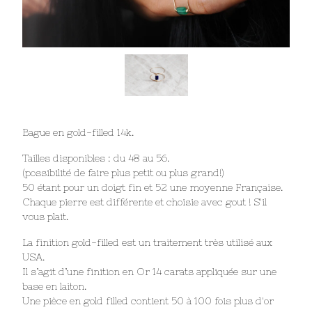
Bague en gold-filled 14k.
Tailles disponibles : du 48 au 56.
(possibilité de faire plus petit ou plus grand!)
50 étant pour un doigt fin et 52 une moyenne Française.
Chaque pierre est différente et choisie avec gout ! S'il
vous plait.
La finition gold-filled est un traitement très utilisé aux
USA.
Il s’agit d’une finition en Or 14 carats appliquée sur une
base en laiton.
Une pièce en gold filled contient 50 à 100 fois plus d'or